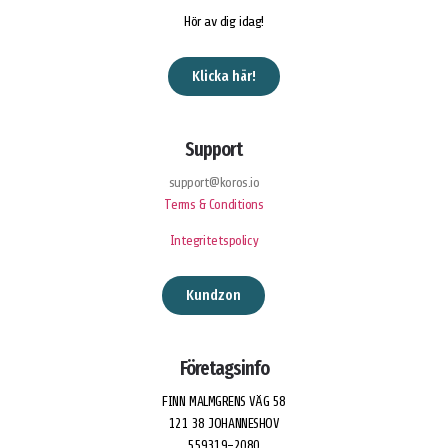
Hör av dig idag!
Klicka här!
Support
support@koros.io
Terms & Conditions
Integritetspolicy
Kundzon
Företagsinfo
FINN MALMGRENS VÄG 58
121 38 JOHANNESHOV
559319-2080