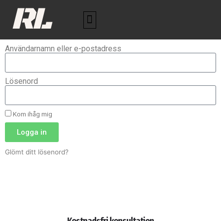
RL
Användarnamn eller e-postadress
Lösenord
Kom ihåg mig
Logga in
Glömt ditt lösenord?
Kostnadsfri konsultation