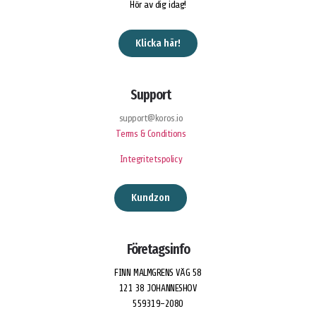
Hör av dig idag!
Klicka här!
Support
support@koros.io
Terms & Conditions
Integritetspolicy
Kundzon
Företagsinfo
FINN MALMGRENS VÄG 58
121 38 JOHANNESHOV
559319-2080